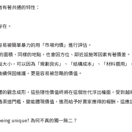
者有著共通的特性：
存在。
容易被簡單暴力的用「市場均價」進行評估。
樣的面積、同樣的地點，也會因方位、鄰近設施等因素有著價差。
點大小，可以因為「規劃良劣」、「結構成本」、「材料選用」
後續保固維護，更是容易被忽略的價值。
體的觀念成形，這些隱性價值終將在這個世代浮出檯面，受到越
路渠道門檻，變能體現價值、進而給予好賣家應得的報酬，這應
eing unique? 為何不真的獨一無二？