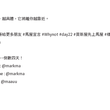
，越具體，它將離你越靠近。
多朋友 #馬屋宣言 #Whynot #day22 #買新屋先上馬屋 #
u
~~倒數四天！
 @markma
: @markma
@maauu