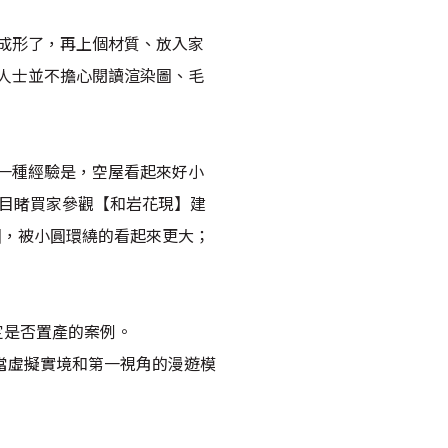
成形了，再上個材質、放入家
人士並不擔心閱讀渲染圖、毛
一種經驗是，空屋看起來好小
才目睹買家參觀【和岩花現】建
圓，被小圓環繞的看起來更大；
定是否置產的案例。
當虛擬實境和第一視角的漫遊模