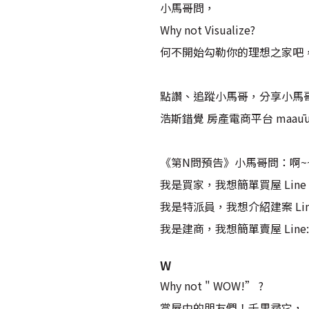
小馬哥問，
Why not Visualize?
何不開始勾勒你的理想之家吧
點讚、追蹤小馬哥，分享小馬哥給更
浩斯錯覺 房產電商平台 maaū
《第N問預告》小馬哥問：啊~
我是買家，我想簡單買屋 Line :
我是特派員，我想介紹建案 Line 
我是建商，我想簡單賣屋 Line: 
W
Why not " WOW!” ?
賞屋中的朋友們！千里尋它，