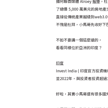
據阿聯酋媒體 Alroey
報導
，杜
了總價 5,000 萬美元的房地
直接從傳統產業越級到web3.
不愧是杜拜，小馬哥先收好下
不如不要講一個這麼遠的，
看看同樣位於亞洲的印度？
印度
Invest India ( 印度
並2022年，與投資者投資超
好啦，其實小馬哥還有很多國