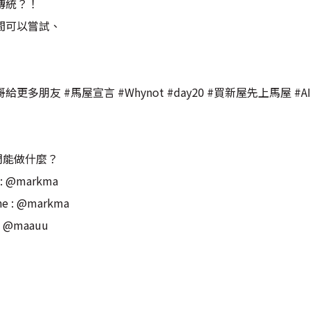
傳統？！
間可以嘗試、
友 #馬屋宣言 #Whynot #day20 #買新屋先上馬屋 #AI #區塊
們能做什麼？
 @markma
: @markma
@maauu