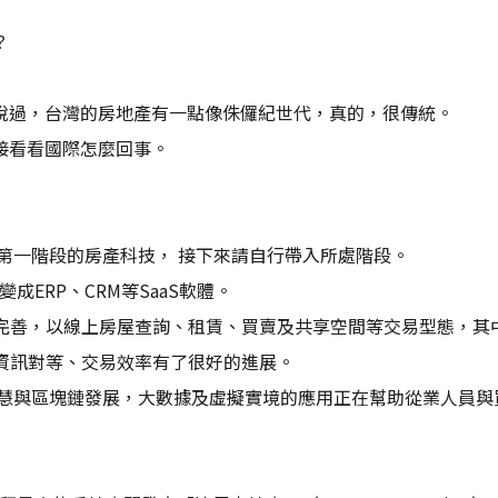
？
曾說過，台灣的房地產有一點像侏儸紀世代，真的，很傳統。
接看看國際怎麼回事。
了第一階段的房產科技， 接下來請自行帶入所處階段。
l轉變成ERP、CRM等SaaS軟體。
路逐漸完善，以線上房屋查詢、租賃、買賣及共享空間等交易型態，
以及資訊對等、交易效率有了很好的進展。
工智慧與區塊鏈發展，大數據及虛擬實境的應用正在幫助從業人員