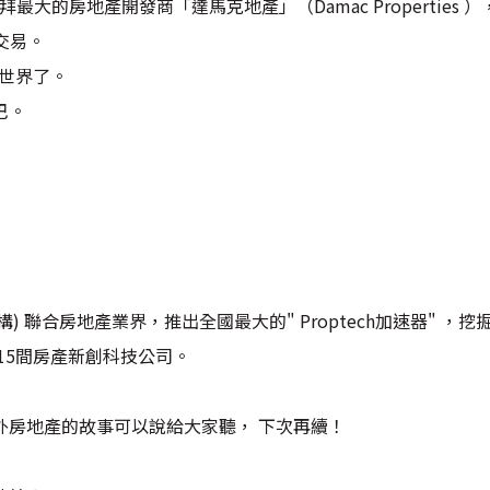
拜最大的房地產開發商「達馬克地產」（Damac Propertie
產交易。
0世界了。
巴。
官方投資機構) 聯合房地產業界，推出全國最大的" Proptech加速器
過15間房產新創科技公司。
外房地產的故事可以說給大家聽， 下次再續！