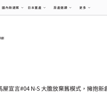
國內新建案
日本置產
房產選讀
更多
新創
馬屋宣言#04 N-S 大膽放棄舊模式，擁抱新