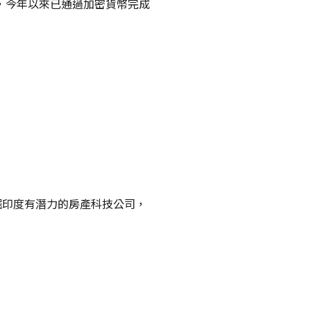
s ），今年以來已通過加密貨幣完成
" ，挖掘印度有潛力的房產科技公司，