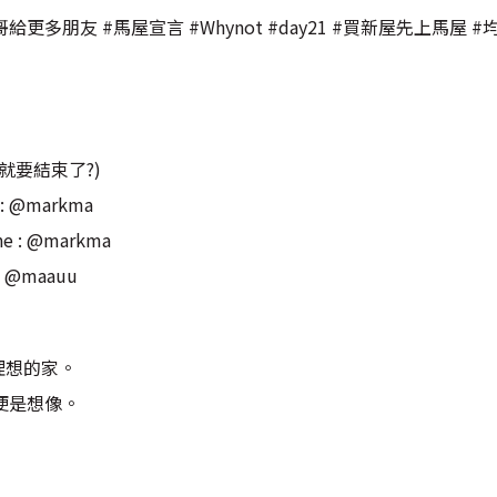
多朋友 #馬屋宣言 #Whynot #day21 #買新屋先上馬屋 #
就要結束了?)
 @markma
: @markma
@maauu
化你理想的家。
便是想像。