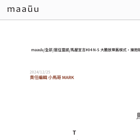
/
/
/
maaūu
全部
居住靈感
馬屋宣言#04 N-S 大膽放棄舊模式，擁抱
2024/12/25
責任編輯 小馬哥 MARK
T