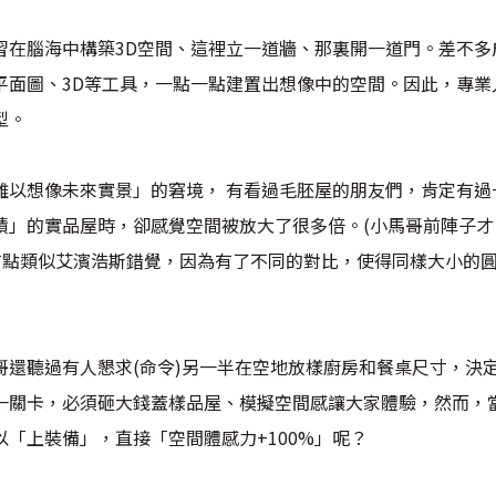
習在腦海中構築3D空間、這裡立一道牆、那裏開一道門。差不多
平面圖、3D等工具，一點一點建置出想像中的空間。因此，專業
型。
難以想像未來實景」的窘境， 有看過毛胚屋的朋友們，肯定有過
積」的實品屋時，卻感覺空間被放大了很多倍。(小馬哥前陣子
覺有點類似艾濱浩斯錯覺，因為有了不同的對比，使得同樣大小的
哥還聽過有人懇求(命令)另一半在空地放樣廚房和餐桌尺寸，決
一關卡，必須砸大錢蓋樣品屋、模擬空間感讓大家體驗，然而，
「上裝備」，直接「空間體感力+100%」呢？