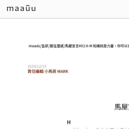
/
/
/
maaūu
全部
居住靈感
馬屋宣言#02 H-M 知識就是力量，你可
2024/12/25
責任編輯 小馬哥 MARK
馬屋
H