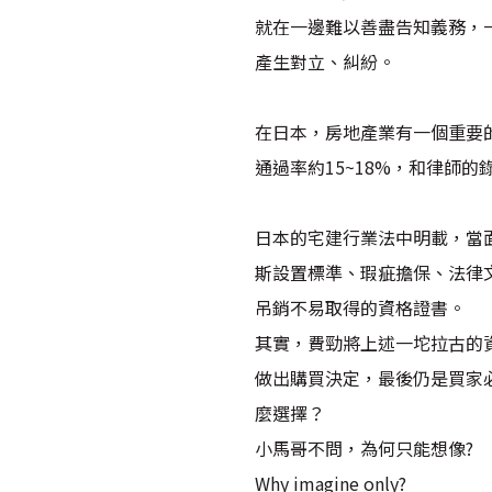
就在一邊難以善盡告知義務，
產生對立、糾紛。
在日本，房地產業有一個重要
通過率約15~18%，和律師
日本的宅建行業法中明載，當
斯設置標準、瑕疵擔保、法律
吊銷不易取得的資格證書。
其實，費勁將上述一坨拉古的
做出購買決定，最後仍是買家
麼選擇？
小馬哥不問，為何只能想像?
Why imagine only?