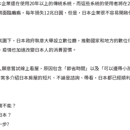
日本企業還在使用20年以上的傳統系統，而這些系統的使用者將在2
統將面臨癱瘓，每年損失12兆日圓，但是，日本企業很不容易開
氛圍下，日本政府執意大舉設立數位廳，推動國家和地方的數位
，疫情也加速改變日本人的消費習慣。
的人願意嘗試線上看屋，原因包含「節省時間」以及「可以邊帶小
非常多介紹日本房屋的短片、不論是諮詢、帶看，日本都已經順
灣不能？
日本？
一步?