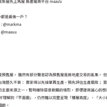
8 #買新屋先上馬屋 房產電商平台 maaūu
戶都是最後一戶？
 @markma
@maauu
是預售屋， 雖然有部分聲音認為預售屋是房地產交易的亂象， 
台灣歷久不衰： 賣家得以先接單再生產，預先評估生產風險； 
的主要來源之一，暫時撇除惡意欺瞞的情形， 即便建商誠心的想
者好理解的「平面圖」，仍然難以完整呈現「樓層高度」、「大小
細節。