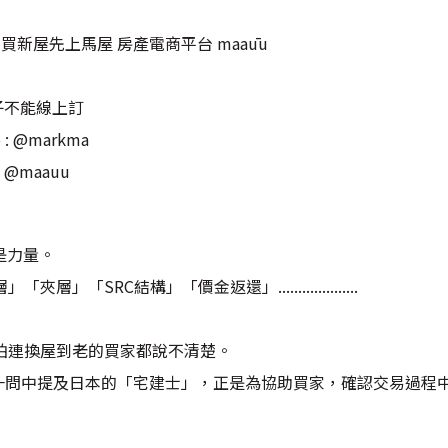
10 #買新屋先上馬屋 房產電商平台 maaūu
子不能線上訂
 @markma
@maauu
識就是力量。
「SRC結構」「價金返還」....................
怕連換屋到老的買家都說不清楚。
ine?》一問中提及日本的「宅建士」，正是為協助買家，確認交易過程