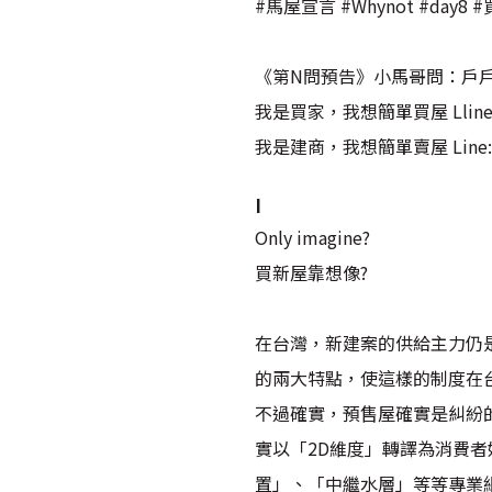
#馬屋宣言 #Whynot #day
《第N問預告》小馬哥問：戶
我是買家，我想簡單買屋 Lline :
我是建商，我想簡單賣屋 Line: 
I
Only imagine?
買新屋靠想像?
在台灣，新建案的供給主力仍
的兩大特點，使這樣的制度在
不過確實，預售屋確實是糾紛
實以「2D維度」轉譯為消費
置」、「中繼水層」等等專業