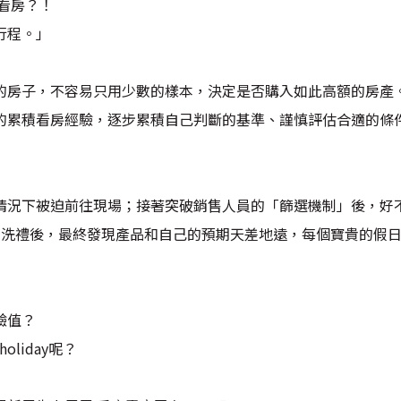
都在看房？！
行程。」
的房子，不容易只用少數的樣本，決定是否購入如此高額的房產
的累積看房經驗，逐步累積自己判斷的基準、謹慎評估合適的條
情況下被迫前往現場；接著突破銷售人員的「篩選機制」後，好
」洗禮後，最終發現產品和自己的預期天差地遠，每個寶貴的假
驗值？
holiday呢？