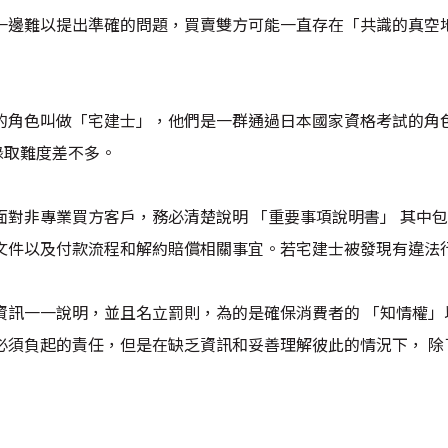
一邊難以提出準確的問題，買賣雙方可能一直存在「共識的真空
的角色叫做「宅建士」，他們是一群通過日本國家資格考試的角色
的錄取難度差不多。
面對非專業買方客戶，務必清楚說明 「重要事項說明書」 其中
文件以及付款流程和解約賠償相關事宜。若宅建士被發現有違法
資訊一一說明，並且名立罰則，為的是確保消費者的 「知情權」
必須負起的責任，但是在缺乏資訊和妥善理解彼此的情況下， 除