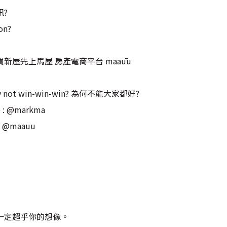
?
on?
9 #買新屋先上馬屋 房產電商平台 maaūu
t win-win-win? 為何不能大家都好?
 @markma
@maauu
一定超乎你的想像。