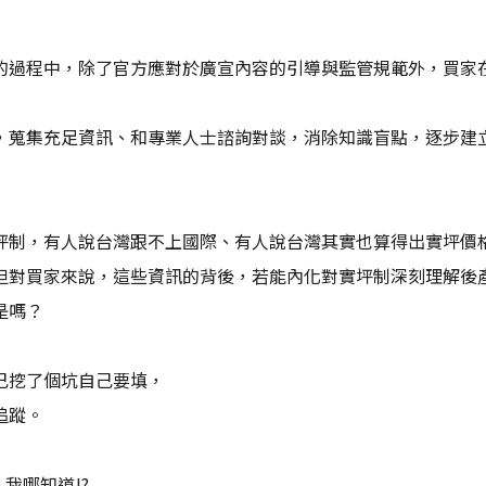
的過程中，除了官方應對於廣宣內容的引導與監管規範外，買家
，蒐集充足資訊、和專業人士諮詢對談，消除知識盲點，逐步建
坪制，有人說台灣跟不上國際、有人說台灣其實也算得出實坪價
但對買家來說，這些資訊的背後，若能內化對實坪制深刻理解後
是嗎？
己挖了個坑自己要填，
追蹤。
? 我哪知道!?