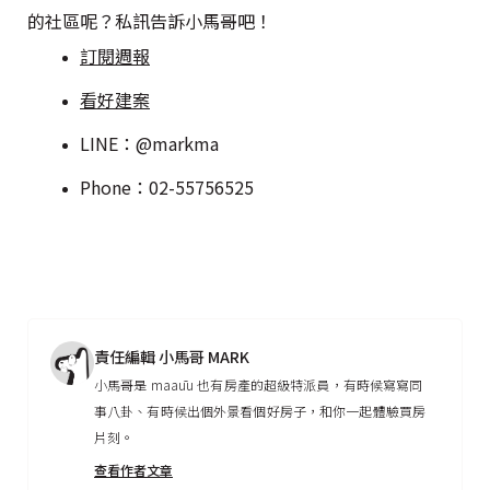
的社區呢？私訊告訴小馬哥吧！
訂閱週報
看好建案
LINE：@markma
Phone：02-55756525
責任編輯 小馬哥 MARK
小馬哥是 maaūu 也有房產的超級特派員，有時候寫寫同
事八卦、有時候出個外景看個好房子，和你一起體驗買房
片刻。
查看作者文章