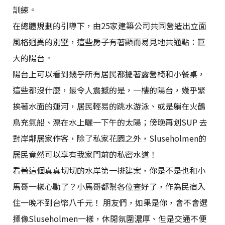
訓練。
在總體規劃的引導下，由25家建築公司共同營造出立面
風格迥異的別墅，這些房子有著顯而易見地共通點：巨
大的陽台。
陽台上可以看到幾乎所有居民都擺著露營椅和小餐桌，
這些都沒什麼，最令人震撼的是，一樓的陽台，幾乎緊
挨著水面的運河，居民輕易的跳水游泳、或是躺在火鶴
鳥充氣船、漂在水上曬一下午的太陽；傍晚再划SUP 去
對岸鄰居家作客，除了私家花園之外，Sluseholmen的
居民竟然可以享有我家門前的私密水道！
看著這個真真切切的水岸第一排建案，你是不是也和小
馬哥一樣心動了？小馬哥都幫各位查好了，作為民宿入
住一晚不到台幣八千元！ 朋友們，如果是你，會不會選
擇像Sluseholmen一樣，休閒氛圍濃厚、但是交通不便