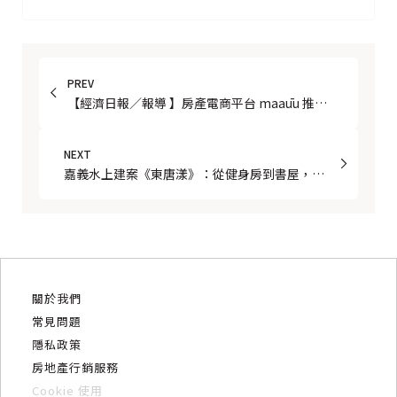
PREV
【經濟日報／報導 】房產電商平台 maaūu 推全
新 OMO 解決方案 三大特色打造零斷點購屋體驗
NEXT
嘉義水上建案《東唐漾》：從健身房到書屋，實
用系公設的反套路操作｜設計觀察 × 市場洞察
關於我們
常見問題
隱私政策
房地產行銷服務
Cookie 使用