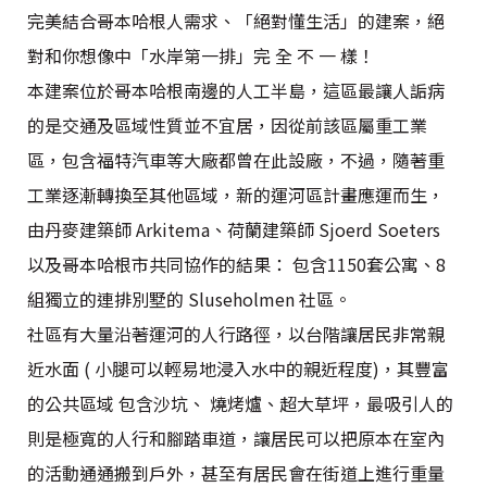
完美結合哥本哈根人需求、「絕對懂生活」的建案，絕
對和你想像中「水岸第一排」完 全 不 一 樣！
本建案位於哥本哈根南邊的人工半島，這區最讓人詬病
的是交通及區域性質並不宜居，因從前該區屬重工業
區，包含福特汽車等大廠都曾在此設廠，不過，隨著重
工業逐漸轉換至其他區域，新的運河區計畫應運而生，
由丹麥建築師 Arkitema、荷蘭建築師 Sjoerd Soeters
以及哥本哈根市共同協作的結果： 包含1150套公寓、8
組獨立的連排別墅的 Sluseholmen 社區。
社區有大量沿著運河的人行路徑，以台階讓居民非常親
近水面 ( 小腿可以輕易地浸入水中的親近程度)，其豐富
的公共區域 包含沙坑、 燒烤爐、超大草坪，最吸引人的
則是極寬的人行和腳踏車道，讓居民可以把原本在室內
的活動通通搬到戶外，甚至有居民會在街道上進行重量