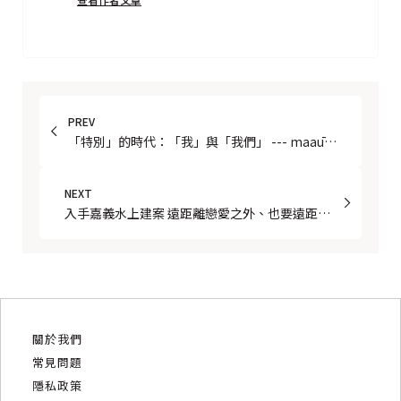
PREV
「特別」的時代：「我」與「我們」 --- maaūu
運營長工唐珈融的日常觀察
NEXT
入手嘉義水上建案 遠距離戀愛之外、也要遠距離
買房｜東唐漾× 買家訪談
關於我們
常見問題
隱私政策