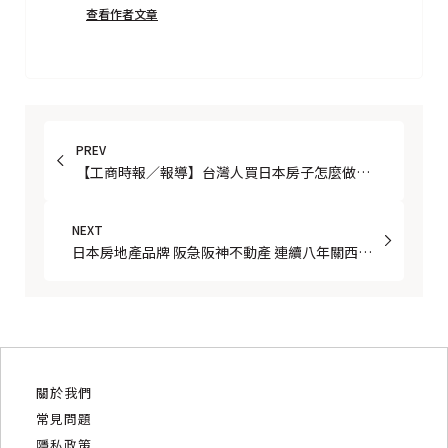
查看作者文章
PREV
【工商時報／報導】台灣人買日本房子怎麼做？
maaūu 攜手 阪急阪神不動產 打造跨境置產新模
式
NEXT
日本房地產品牌 阪急阪神不動產 連續八年關西地
區增值幅度第一
關於我們
常見問題
隱私政策