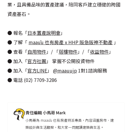
業，且具備品味的置產建議，陪同客戶建立穩健的跨國
資產基石。
●
報名「
日本置產說明會
」
● 了解「
maaūu 也有房產 x HHP 阪急阪神不動產
」
● 查看「
自用物件
」/ 「
塔樓物件
」/
「
收益物件
」
● 加入「
官方社團
」 掌握不公開投資物件
● 加入「
官方LINE
」
@maauujp
1對1諮詢服務
● 電話 (02) 7709-3286
責任編輯 小馬哥 Mark
小馬哥為 maaūu 也有房產特派專員，內容涵蓋房市、建
築設計與生活觀察，和大家一同閱讀建築與生活。