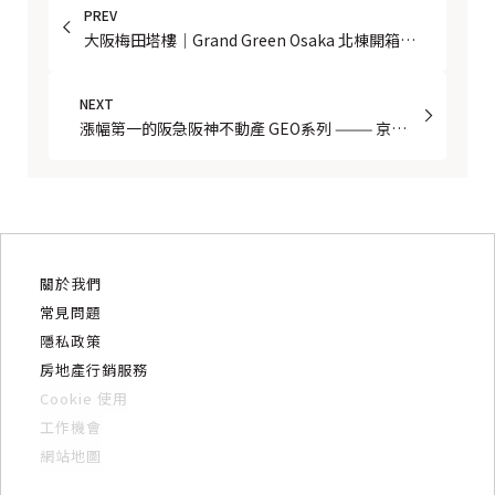
PREV
大阪梅田塔樓｜Grand Green Osaka 北棟開箱：
大阪最貴豪宅值不值得買？價格、戶型、買家
QA 全解析
NEXT
漲幅第一的阪急阪神不動產 GEO系列 ——— 京都
三建案
關於我們
常見問題
隱私政策
房地產行銷服務
Cookie 使用
工作機會
網站地圖