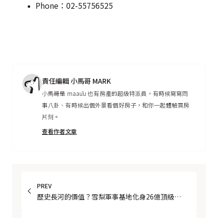
Phone：02-55756525
責任編輯 小馬哥 MARK
小馬哥是 maaūu 也有房產的超級特派員，有時候寫寫同
事八卦、有時候出個外景看個好房子，和你一起體驗買房
片刻。
查看作者文章
PREV
歷史長河的價值？雪梨軍事基地化身26億頂級住
宅