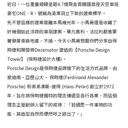
近日，一位重量級韓星砸4.7億現金買韓國首座天空車塔
豪宅ONE．R，號稱為清潭洞立下新的建案標竿。
先不管這樣的建案距離本馬幾光年，小馬哥還是收藏了
好幾個如此浮誇的車塔建案，舉凡賓利、法拉利都進軍
奢華豪車房地產，不過，今天小馬哥想跟你們分享由保
時捷和開發商Dezervator 建造的【Porsche Design
Tower】 (保時捷設計大樓)。
Porsche Design是保時捷品牌旗下的生活方式品牌，由
斐迪南‧亞歷山大‧ 保時捷(Ferdinand Alexander
Porsche) 和弟弟漢斯-彼得 (Hans-Peter) 創立於1972
年，旨在將保時捷獨特的理念傳遞至各行各業，而這個
理念正是創辦人留下的戒律：「若細思一件事物的功
能，其造型自然而便然呼之欲出了。」