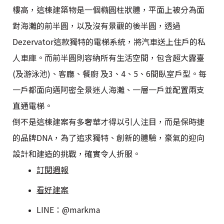
樓高，這棟建築物是一個橢圓柱狀體，平面上被分為面
對海灘的前半圓，以及沒有景觀的後半圓，透過
Dezervator這款獨特的電梯系統，將汽車送上住戶的私
人車庫。而前半圓則容納所有生活空間，包含超大露臺
(及游泳池)、客廳、餐廚 及3、4、5、6間臥室戶型。每
一戶都面向邁阿密全景迷人海灘、一層一戶並配置兩支
直通電梯。
倒不是這棟建案有多奢華才得以引人注目，而是保時捷
的品牌DNA，為了追求獨特、創新的體驗，豪氣的迎向
設計和建造的挑戰，確實令人折服。
訂閱週報
看好建案
LINE：@markma