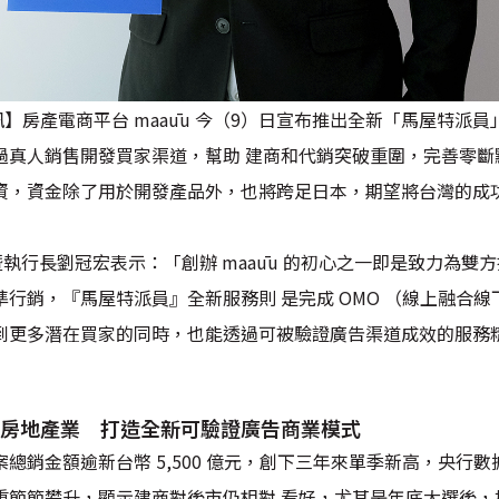
日，台北訊】房產電商平台 maaūu 今（9）日宣布推出全新「馬屋
真人銷售開發買家渠道，幫助 建商和代銷突破重圍，完善零斷點購
 輪募資，資金除了用於開發產品外，也將跨足日本，期望將台灣的
人暨執行長劉冠宏表示：「創辦 maaūu 的初心之一即是致力為
行銷，『馬屋特派員』全新服務則 是完成 OMO （線上融合
到更多潛在買家的同時，也能透過可被驗證廣告渠道成效的服務
房地產業 打造全新可驗證廣告商業模式
總銷金額逾新台幣 5,500 億元，創下三年來單季新高，央行
重節節攀升，顯示建商對後市仍相對 看好，尤其是年底大選後，