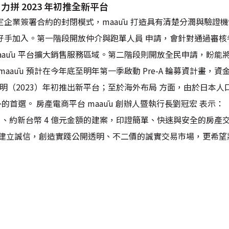
 力拼 2023 年初推全新平台
企業簽署合約的封閉模式，maaūu 打造具有清楚分潤與驗證
好手加入。第一階段開放仲介與跑單人員 申請，會針對通過審核
aaūu 平台擴大銷售服務區域。第二階段則開放全民申請，盼能
aaūu 預計在今年底至明年第一季啟動 Pre-A 輪募資計畫，
將於明（2023）年初推出新平台；至於海外布局 方面，由於日本
外的首選。 房產電商平台 maaūu 創辦人暨執行長劉冠宏 表示：「m
 戶、約新台幣 4 億元金額的建案，印證簡單、快速與安全的房
 建立誠信，創造實踐公開透明、不二價的誠實交易市場，更希望